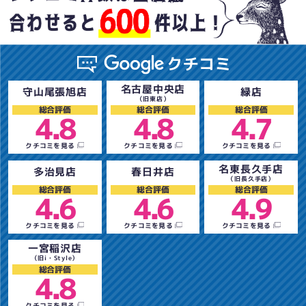
名古屋中央店
守山尾張旭店
緑店
（旧東店）
総合評価
総合評価
総合評価
4.8
4.8
4.7
クチコミを見る
クチコミを見る
クチコミを見る
名東長久手店
多治見店
春日井店
（旧長久手店）
総合評価
総合評価
総合評価
4.6
4.6
4.9
クチコミを見る
クチコミを見る
クチコミを見る
一宮稲沢店
（旧i・Style）
総合評価
4.8
クチコミを見る