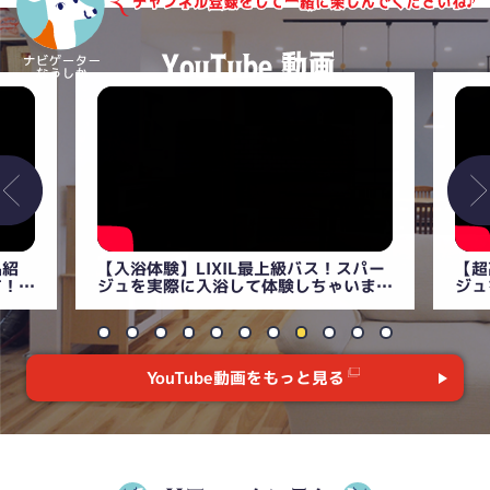
パー
【超高級】リクシル最上級の浴室スパー
【衝
いま
ジュを徹底解説！まるでスパ！？
説！
【LIXILユニットバス】
YouTube動画をもっと見る