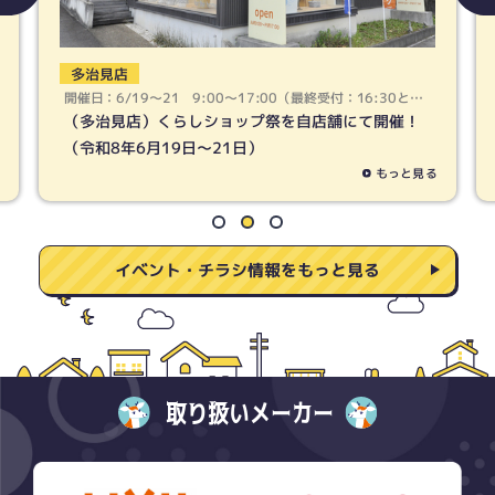
春日井店
開催日：6/19〜21 9:00〜17:00（最終受付：16:30とな
ります）
（春日井店）くらしショップ祭を自店舗にて開催！
（令和8年6月19日〜21日）
もっと見る
イベント・チラシ情報をもっと見る
取り扱いメーカー