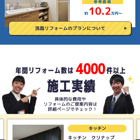
参考
価格
10.2
約
万円〜
洗面リフォームの
プランについて
トイレ
トイレ Panasonic アラ