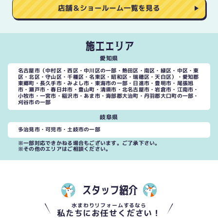
店舗＆ショールーム一覧を見る
施工エリア
愛知県
名古屋市（中村区・西区・中川区の一部・熱田区・南区・緑区・中区・東
区・北区・守山区・千種区・名東区・昭和区・瑞穂区・天白区）・愛知郡
東郷町・長久手市・みよし市・東海市の一部・日進市・豊明市・尾張旭
市・瀬戸市・春日井市・豊山町・清須市・北名古屋市・岩倉市・江南市・
小牧市・一宮市・稲沢市・あま市・海部郡大治町・丹羽郡大口町の一部・
刈谷市の一部
岐阜県
多治見市・可児市・土岐市の一部
※一部対応できかねる場合もございます。ご了承下さい。
※その他のエリアはご相談ください。
スタッフ紹介
水まわりリフォームするなら
私たちにお任せください！