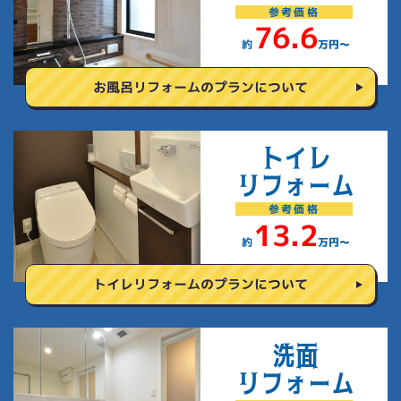
参考
価格
76.6
約
万円〜
お風呂リフォームの
プランについて
トイレ
リフォーム
参考
価格
13.2
約
万円〜
トイレリフォームの
プランについて
洗面
リフォーム