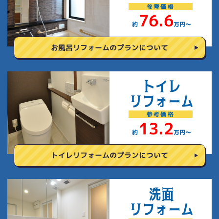
参考
価格
76.6
約
万円〜
お風呂リフォームの
プランについて
トイレ
リフォーム
参考
価格
13.2
約
万円〜
トイレリフォームの
プランについて
洗面
リフォーム