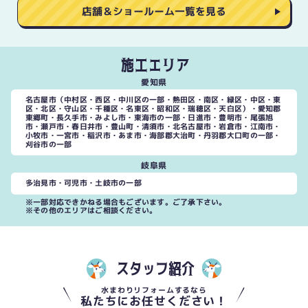
店舗＆ショールーム一覧を見る
施工エリア
愛知県
名古屋市（中村区・西区・中川区の一部・熱田区・南区・緑区・中区・東
区・北区・守山区・千種区・名東区・昭和区・瑞穂区・天白区）・愛知郡
東郷町・長久手市・みよし市・東海市の一部・日進市・豊明市・尾張旭
市・瀬戸市・春日井市・豊山町・清須市・北名古屋市・岩倉市・江南市・
小牧市・一宮市・稲沢市・あま市・海部郡大治町・丹羽郡大口町の一部・
刈谷市の一部
岐阜県
多治見市・可児市・土岐市の一部
※一部対応できかねる場合もございます。ご了承下さい。
※その他のエリアはご相談ください。
スタッフ紹介
水まわりリフォームするなら
私たちにお任せください！