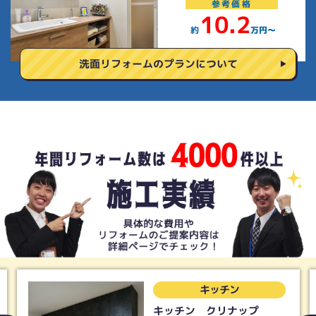
参考
価格
10.2
約
万円〜
洗面リフォームの
プランについて
トイレ
トイレ Panasonic アラ