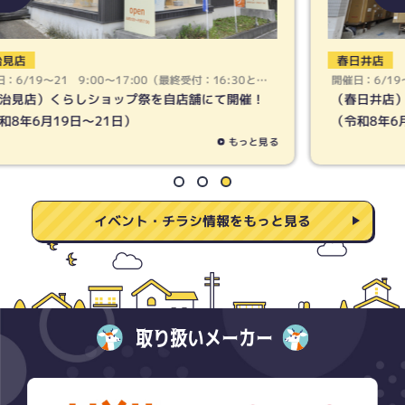
春日井店
開催日：6/19〜21 9:00〜17:00（最終受付：16:30とな
ります）
（春日井店）くらしショップ祭を自店舗にて開催！
（令和8年6月19日〜21日）
もっと見る
イベント・チラシ情報をもっと見る
取り扱いメーカー