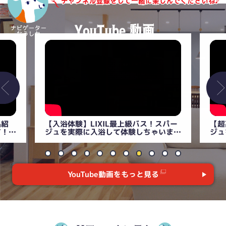
パー
【超高級】リクシル最上級の浴室スパー
【衝
いま
ジュを徹底解説！まるでスパ！？
説！
【LIXILユニットバス】
YouTube動画をもっと見る