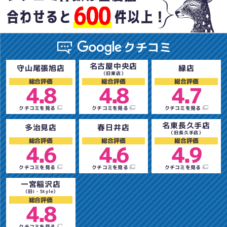
名古屋中央店
守山尾張旭店
緑店
（旧東店）
総合評価
総合評価
総合評価
4.8
4.8
4.7
クチコミを見る
クチコミを見る
クチコミを見る
名東長久手店
多治見店
春日井店
（旧長久手店）
総合評価
総合評価
総合評価
4.6
4.6
4.9
クチコミを見る
クチコミを見る
クチコミを見る
一宮稲沢店
（旧i・Style）
総合評価
4.8
クチコミを見る