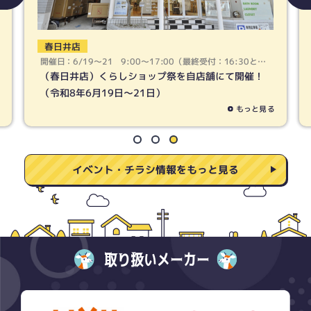
春日井店
開催日：6/19〜21 9:00〜17:00（最終受付：16:30とな
ります）
（春日井店）くらしショップ祭を自店舗にて開催！
（令和8年6月19日〜21日）
もっと見る
イベント・チラシ情報をもっと見る
取り扱いメーカー