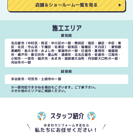
店舗＆ショールーム一覧を見る
施工エリア
愛知県
名古屋市（中村区・西区・中川区の一部・熱田区・南区・緑区・中区・東
区・北区・守山区・千種区・名東区・昭和区・瑞穂区・天白区）・愛知郡
東郷町・長久手市・みよし市・東海市の一部・日進市・豊明市・尾張旭
市・瀬戸市・春日井市・豊山町・清須市・北名古屋市・岩倉市・江南市・
小牧市・一宮市・稲沢市・あま市・海部郡大治町・丹羽郡大口町の一部・
刈谷市の一部
岐阜県
多治見市・可児市・土岐市の一部
※一部対応できかねる場合もございます。ご了承下さい。
※その他のエリアはご相談ください。
スタッフ紹介
水まわりリフォームするなら
私たちにお任せください！