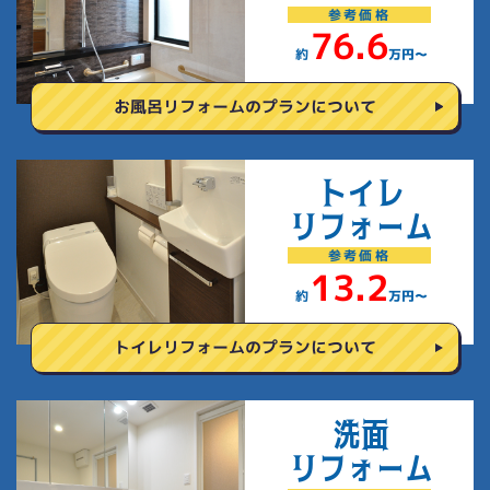
参考
価格
76.6
約
万円〜
お風呂リフォームの
プランについて
トイレ
リフォーム
参考
価格
13.2
約
万円〜
トイレリフォームの
プランについて
洗面
リフォーム