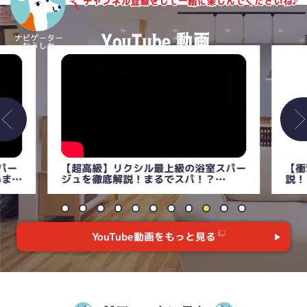
パー
【超高級】リクシル最上級の浴室スパー
【衝
いま
ジュを徹底解説！まるでスパ！？
説！
【LIXILユニットバス】
YouTube動画をもっと見る