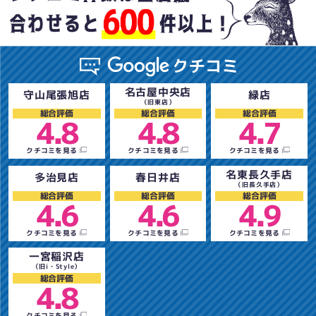
名古屋中央店
守山尾張旭店
緑店
（旧東店）
総合評価
総合評価
総合評価
4.8
4.8
4.7
クチコミを見る
クチコミを見る
クチコミを見る
名東長久手店
多治見店
春日井店
（旧長久手店）
総合評価
総合評価
総合評価
4.6
4.6
4.9
クチコミを見る
クチコミを見る
クチコミを見る
一宮稲沢店
（旧i・Style）
総合評価
4.8
クチコミを見る