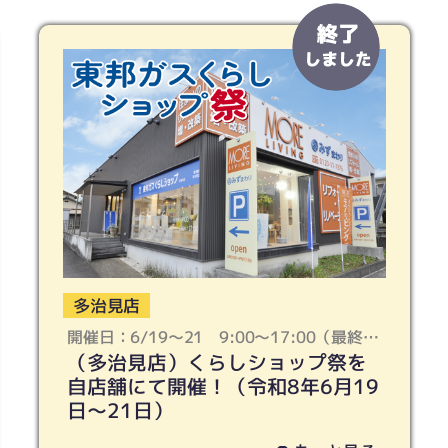
多治見店
開催日：6/19〜21 9:00〜17:00（最終受
（多治見店）くらしショップ祭を
付：16:30となります）
自店舗にて開催！（令和8年6月19
日〜21日）