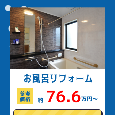
お風呂
リフォーム
76.6
参考
万円〜
価格
約