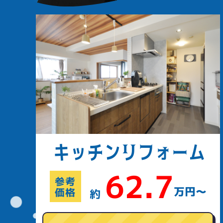
キッチン
リフォーム
62.7
参考
万円〜
価格
約