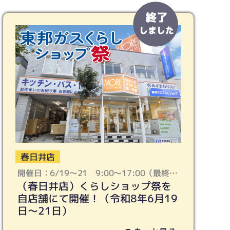
春日井店
開催日：6/19〜21 9:00〜17:00（最終受
（春日井店）くらしショップ祭を
付：16:30となります）
自店舗にて開催！（令和8年6月19
日〜21日）