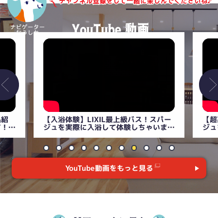
パー
【超高級】リクシル最上級の浴室スパー
【衝
いま
ジュを徹底解説！まるでスパ！？
説！
【LIXILユニットバス】
YouTube動画をもっと見る