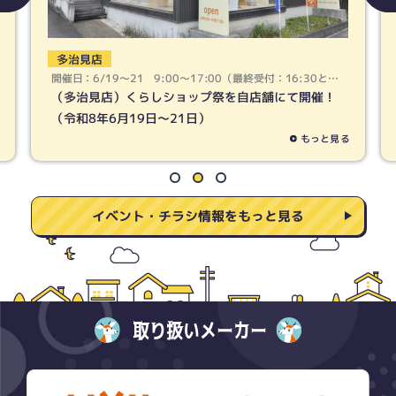
春日井店
開催日：6/19〜21 9:00〜17:00（最終受付：16:30とな
ります）
（春日井店）くらしショップ祭を自店舗にて開催！
（令和8年6月19日〜21日）
もっと見る
イベント・チラシ情報をもっと見る
取り扱いメーカー