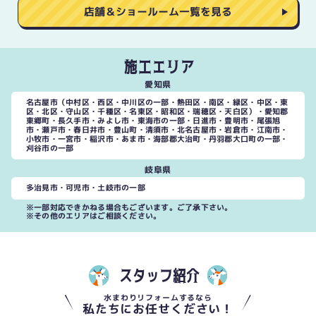
店舗＆ショールーム一覧を見る
施工エリア
愛知県
名古屋市（中村区・西区・中川区の一部・熱田区・南区・緑区・中区・東
区・北区・守山区・千種区・名東区・昭和区・瑞穂区・天白区）・愛知郡
東郷町・長久手市・みよし市・東海市の一部・日進市・豊明市・尾張旭
市・瀬戸市・春日井市・豊山町・清須市・北名古屋市・岩倉市・江南市・
小牧市・一宮市・稲沢市・あま市・海部郡大治町・丹羽郡大口町の一部・
刈谷市の一部
岐阜県
多治見市・可児市・土岐市の一部
※一部対応できかねる場合もございます。ご了承下さい。
※その他のエリアはご相談ください。
スタッフ紹介
水まわりリフォームするなら
私たちにお任せください！