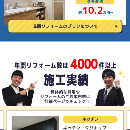
参考
価格
10.2
約
万円〜
洗面リフォームの
プランについて
トイレ
トイレ Panasonic アラ