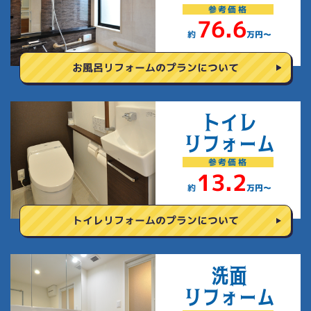
参考
価格
76.6
約
万円〜
お風呂リフォームの
プランについて
トイレ
リフォーム
参考
価格
13.2
約
万円〜
トイレリフォームの
プランについて
洗面
リフォーム