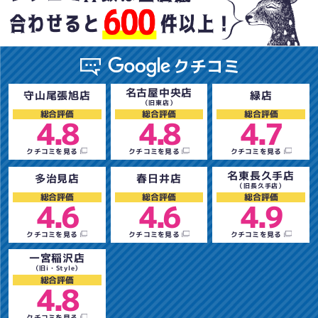
名古屋中央店
守山尾張旭店
緑店
（旧東店）
総合評価
総合評価
総合評価
4.8
4.8
4.7
クチコミを見る
クチコミを見る
クチコミを見る
名東長久手店
多治見店
春日井店
（旧長久手店）
総合評価
総合評価
総合評価
4.6
4.6
4.9
クチコミを見る
クチコミを見る
クチコミを見る
一宮稲沢店
（旧i・Style）
総合評価
4.8
クチコミを見る