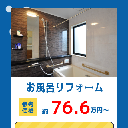
お風呂
リフォーム
76.6
参考
万円〜
価格
約