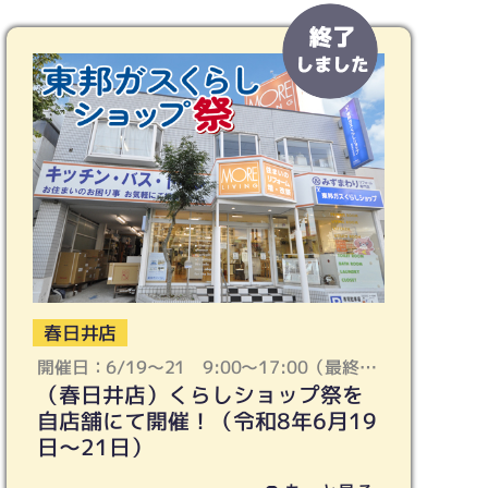
春日井店
開催日：6/19〜21 9:00〜17:00（最終受
（春日井店）くらしショップ祭を
付：16:30となります）
自店舗にて開催！（令和8年6月19
日〜21日）