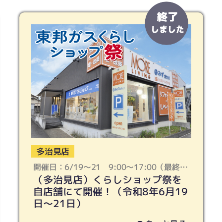
多治見店
開催日：6/19〜21 9:00〜17:00（最終受
（多治見店）くらしショップ祭を
付：16:30となります）
自店舗にて開催！（令和8年6月19
日〜21日）