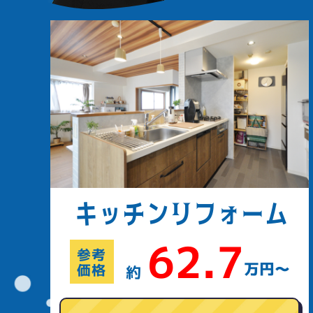
キッチン
リフォーム
62.7
参考
万円〜
価格
約