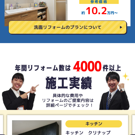
参考
価格
10.2
約
万円〜
洗面リフォームの
プランについて
トイレ
トイレ Panasonic アラ