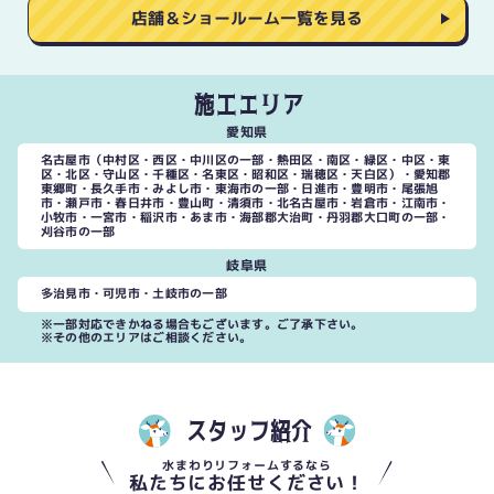
店舗＆ショールーム一覧を見る
施工エリア
愛知県
名古屋市（中村区・西区・中川区の一部・熱田区・南区・緑区・中区・東
区・北区・守山区・千種区・名東区・昭和区・瑞穂区・天白区）・愛知郡
東郷町・長久手市・みよし市・東海市の一部・日進市・豊明市・尾張旭
市・瀬戸市・春日井市・豊山町・清須市・北名古屋市・岩倉市・江南市・
小牧市・一宮市・稲沢市・あま市・海部郡大治町・丹羽郡大口町の一部・
刈谷市の一部
岐阜県
多治見市・可児市・土岐市の一部
※一部対応できかねる場合もございます。ご了承下さい。
※その他のエリアはご相談ください。
スタッフ紹介
水まわりリフォームするなら
私たちにお任せください！