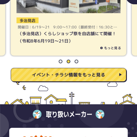
春日井店
開催日：6/19〜21 9:00〜17:00（最終受付：16:30とな
ります）
（春日井店）くらしショップ祭を自店舗にて開催！
（令和8年6月19日〜21日）
もっと見る
イベント・チラシ情報をもっと見る
取り扱いメーカー