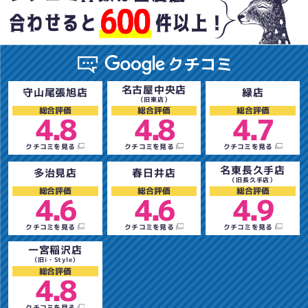
名古屋中央店
守山尾張旭店
緑店
（旧東店）
総合評価
総合評価
総合評価
4.8
4.8
4.7
クチコミを見る
クチコミを見る
クチコミを見る
名東長久手店
多治見店
春日井店
（旧長久手店）
総合評価
総合評価
総合評価
4.6
4.6
4.9
クチコミを見る
クチコミを見る
クチコミを見る
一宮稲沢店
（旧i・Style）
総合評価
4.8
クチコミを見る