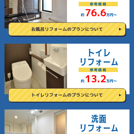
参考
価格
76.6
約
万円〜
お風呂リフォームの
プランについて
トイレ
リフォーム
参考
価格
13.2
約
万円〜
トイレリフォームの
プランについて
洗面
リフォーム