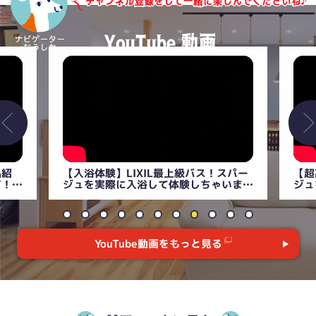
パー
【超高級】リクシル最上級の浴室スパー
【衝
いま
ジュを徹底解説！まるでスパ！？
説！
【LIXILユニットバス】
YouTube動画をもっと見る