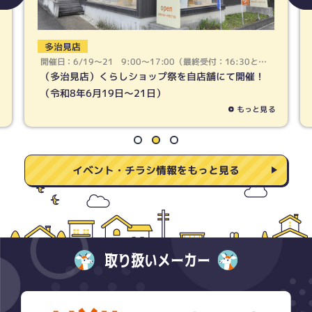
春日井店
開催日：6/19〜21 9:00〜17:00（最終受付：16:30とな
ります）
（春日井店）くらしショップ祭を自店舗にて開催！
（令和8年6月19日〜21日）
もっと見る
イベント・チラシ情報をもっと見る
取り扱いメーカー