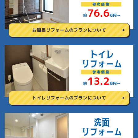
参考
価格
76.6
約
万円〜
お風呂リフォームの
プランについて
トイレ
リフォーム
参考
価格
13.2
約
万円〜
トイレリフォームの
プランについて
洗面
リフォーム