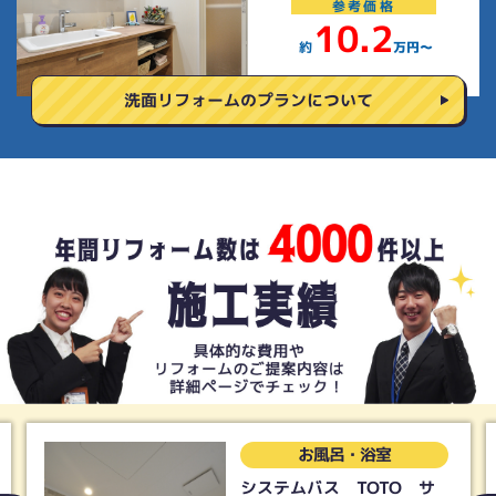
参考
価格
10.2
約
万円〜
洗面リフォームの
プランについて
お風呂・浴室
【LIXIL】UB リデア