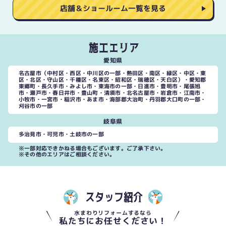
店舗＆ショールーム一覧を見る
施工エリア
愛知県
名古屋市（中村区・西区・中川区の一部・熱田区・南区・緑区・中区・東
区・北区・守山区・千種区・名東区・昭和区・瑞穂区・天白区）・愛知郡
東郷町・長久手市・みよし市・東海市の一部・日進市・豊明市・尾張旭
市・瀬戸市・春日井市・豊山町・清須市・北名古屋市・岩倉市・江南市・
小牧市・一宮市・稲沢市・あま市・海部郡大治町・丹羽郡大口町の一部・
刈谷市の一部
岐阜県
多治見市・可児市・土岐市の一部
※一部対応できかねる場合もございます。ご了承下さい。
※その他のエリアはご相談ください。
スタッフ紹介
水まわりリフォームするなら
私たちにお任せください！