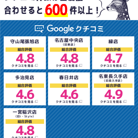
名古屋中央店
守山尾張旭店
緑店
（旧東店）
総合評価
総合評価
総合評価
4.8
4.8
4.7
クチコミを見る
クチコミを見る
クチコミを見る
名東長久手店
多治見店
春日井店
（旧長久手店）
総合評価
総合評価
総合評価
4.6
4.6
4.9
クチコミを見る
クチコミを見る
クチコミを見る
一宮稲沢店
（旧i・Style）
総合評価
4.8
クチコミを見る