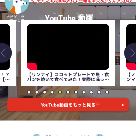
魚・食
【ノーリツプログレ】マルチグリルでサ
【徹
洗って
ンマと食パン焼いてみた！！洗って清掃
介！
るよ】
性も確かめます！【実食レビュー】
【コ
YouTube動画をもっと見る